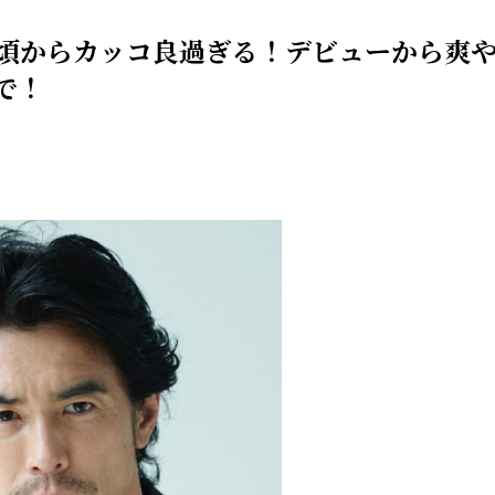
頃からカッコ良過ぎる！デビューから爽
で！