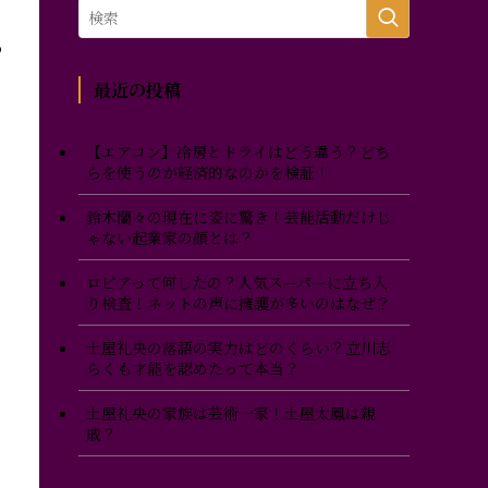
や
最近の投稿
【エアコン】冷房とドライはどう違う？どち
らを使うのが経済的なのかを検証！
鈴木蘭々の現在に姿に驚き！芸能活動だけじ
ゃない起業家の顔とは？
ロピアって何したの？人気スーパーに立ち入
り検査！ネットの声に擁護が多いのはなぜ？
土屋礼央の落語の実力はどのくらい？立川志
らくも才能を認めたって本当？
土屋礼央の家族は芸術一家！土屋太鳳は親
戚？