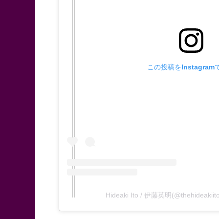
この投稿をInstagra
Hideaki Ito / 伊藤英明(@thehide