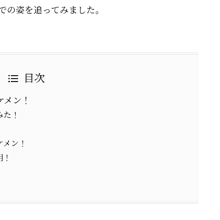
での姿を追ってみました。
目次
ケメン！
みた！
！
ケメン！
明！