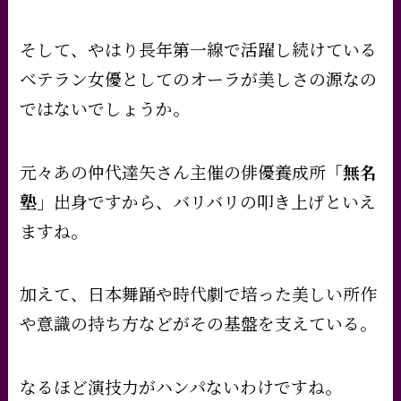
そして、やはり長年第一線で活躍し続けている
ベテラン女優としてのオーラが美しさの源なの
ではないでしょうか。
元々あの仲代達矢さん主催の俳優養成所
「無名
塾」
出身ですから、バリバリの叩き上げといえ
ますね。
加えて、日本舞踊や時代劇で培った美しい所作
や意識の持ち方などがその基盤を支えている。
なるほど演技力がハンパないわけですね。