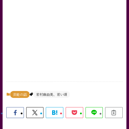
芸能の話
若村麻由美、若い頃