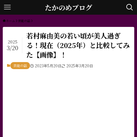
たかのめブログ
ホーム
芸能の話
若村麻由美の若い頃が美人過ぎ
2025
る！現在（2025年）と比較してみ
3/20
た【画像】！
芸能の話
2023年5月20日
2025年3月20日