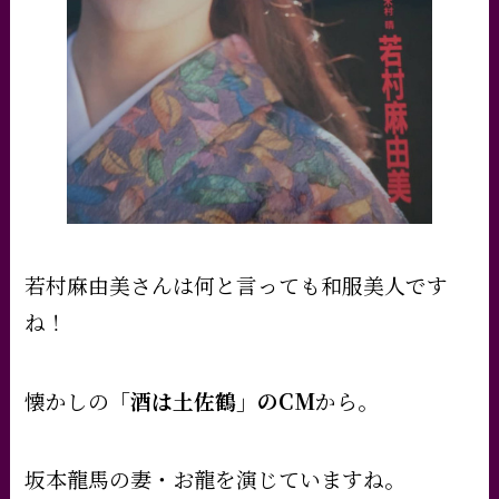
若村麻由美さんは何と言っても
和服美人
です
ね！
懐かしの
「酒は土佐鶴」のCM
から。
坂本龍馬の妻・お龍を演じていますね。