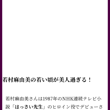
若村麻由美の若い頃が美人過ぎる！
若村麻由美さんは1987年のNHK連続テレビ小
説
「はっさい先生」
のヒロイン役でデビューさ