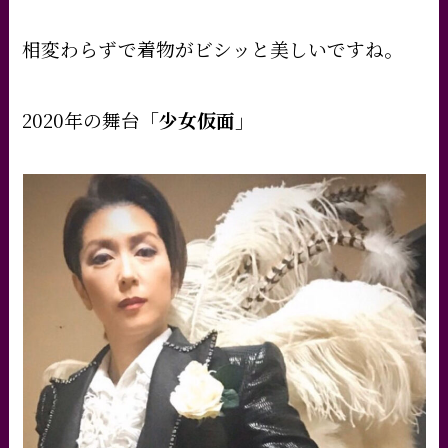
相変わらずで着物がビシッと美しいですね。
2020年の舞台
「少女仮面」