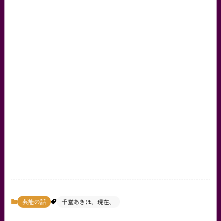
芸能の話
千堂あきほ、現在、