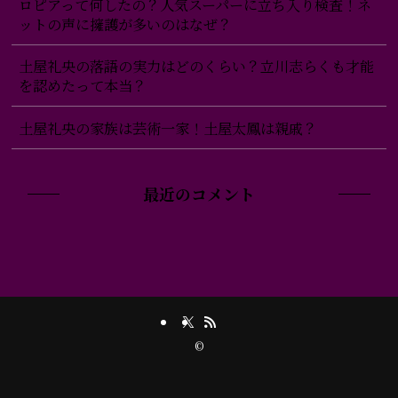
ロピアって何したの？人気スーパーに立ち入り検査！ネ
ットの声に擁護が多いのはなぜ？
土屋礼央の落語の実力はどのくらい？立川志らくも才能
を認めたって本当？
土屋礼央の家族は芸術一家！土屋太鳳は親戚？
最近のコメント
©