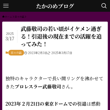
たかのめブログ
ホーム
日々の話
武藤敬司の若い頃がイケメン過ぎ
2025
る！引退後の現在までの活躍を追
3/17
ってみた！
日々の話
2023年2月3日
2025年3月17日
独特のキャラクターで長い間リングを沸かせて
きた
プロレスラー
武藤敬司
さん。
2023年２月21日の東京ドームでの引退
は感動