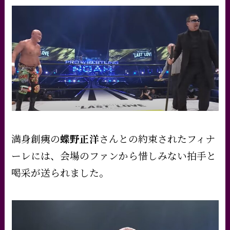
満身創痍の
蝶野正洋
さんとの約束されたフィナ
ーレには、会場のファンから惜しみない拍手と
喝采が送られました。