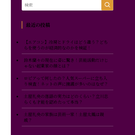
最近の投稿
【エアコン】冷房とドライはどう違う？どち
らを使うのが経済的なのかを検証！
鈴木蘭々の現在に姿に驚き！芸能活動だけじ
ゃない起業家の顔とは？
ロピアって何したの？人気スーパーに立ち入
り検査！ネットの声に擁護が多いのはなぜ？
土屋礼央の落語の実力はどのくらい？立川志
らくも才能を認めたって本当？
土屋礼央の家族は芸術一家！土屋太鳳は親
戚？