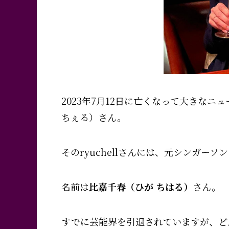
2023年7月12日に亡くなって大きなニ
ちぇる）さん。
その
ryuchellさんには、元シンガー
名前は
比嘉千春（ひが ちはる）
さん。
すでに芸能界を引退されていますが、ど