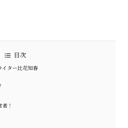
目次
ライター比花知春
々
営者！