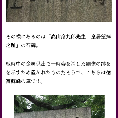
その横にあるのは
「高山彦九郎先生 皇居望拝
之趾」
の石碑。
戦時中の金属供出で一時姿を消した銅像の跡を
を示すため置かれたものだそうで、こちらは
徳
富蘇峰
の筆です。