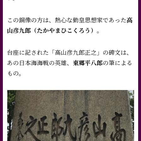
この銅像の方は、熱心な勤皇思想家であった
高
山彦九郎（たかやまひこくろう）
。
台座に記された「高山彦九郎正之」の碑文は、
あの日本海海戦の英雄、
東郷平八郎
の筆による
もの。